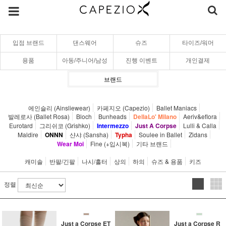
입점 브랜드
댄스웨어
슈즈
타이즈/워머
용품
아동/주니어/남성
진행 이벤트
개인결제
브랜드
에인슬리 (Ainsliewear)
카페지오 (Capezio)
Ballet Maniacs
발레로사 (Ballet Rosa)
Bloch
Bunheads
DellaLo' Milano
Aeriv&eflora
Eurotard
그리쉬코 (Grishko)
Intermezzo
Just A Corpse
Lulli & Calla
Maldire
ONNN
샨샤 (Sansha)
Typha
Soulee in Ballet
Zidans
Wear Moi
Fine (+입시복)
기타 브랜드
캐미솔
반팔/긴팔
나시/홀터
상의
하의
슈즈 & 용품
키즈
정렬
Just a Corpse ET
Just a Corpse R