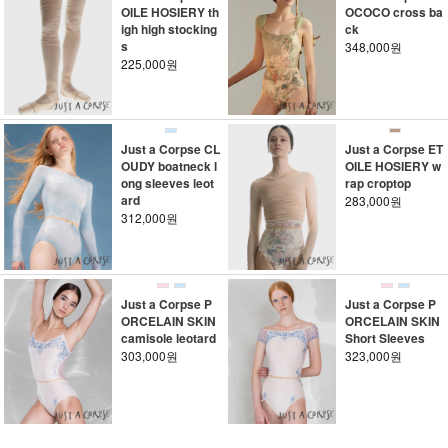
OILE HOSIERY th
OCOCO cross ba
igh high stocking
ck
s
348,000원
225,000원
Just a Corpse CL
Just a Corpse ET
OUDY boatneck l
OILE HOSIERY w
ong sleeves leot
rap croptop
ard
283,000원
312,000원
Just a Corpse P
Just a Corpse P
ORCELAIN SKIN
ORCELAIN SKIN
camisole leotard
Short Sleeves
303,000원
323,000원