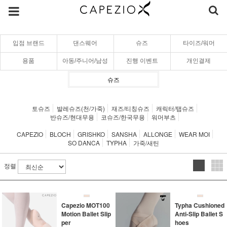
입점 브랜드
댄스웨어
슈즈
타이즈/워머
용품
아동/주니어/남성
진행 이벤트
개인결제
슈즈
토슈즈
발레슈즈(천/가죽)
재즈/티칭슈즈
캐릭터/탭슈즈
반슈즈/현대무용
코슈즈/한국무용
워머부츠
CAPEZIO
BLOCH
GRISHKO
SANSHA
ALLONGE
WEAR MOI
SO DANCA
TYPHA
가죽/새틴
정렬
Capezio MOT100
Typha Cushioned
Motion Ballet Slip
Anti-Slip Ballet S
per
hoes