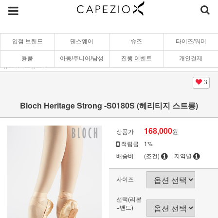
입점 브랜드
댄스웨어
슈즈
타이즈/워머
용품
아동/주니어/남성
진행 이벤트
개인결제
슈즈
토슈즈
BLOCH
3
Bloch Heritage Strong -S0180S (헤리티지 스트롱)
168,000
상품가
원
적립금
1%
배송비
(조건)
지역별
사이즈
선택(리본
+밴드)