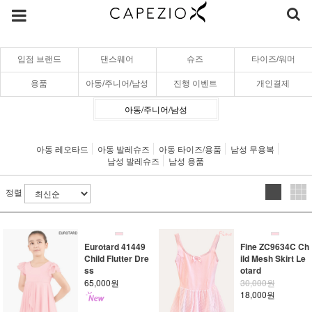
입점 브랜드
댄스웨어
슈즈
타이즈/워머
용품
아동/주니어/남성
진행 이벤트
개인결제
아동/주니어/남성
아동 레오타드
아동 발레슈즈
아동 타이즈/용품
남성 무용복
남성 발레슈즈
남성 용품
정렬
Eurotard 41449
Fine ZC9634C Ch
Child Flutter Dre
ild Mesh Skirt Le
ss
otard
65,000원
30,000원
18,000원