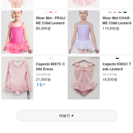
Wear Moi - PRALI
Wear Moi CHAR
NE Child Leotard
ME Child Leotard
85,000원
110,000원
Capezio 8897C C
Capezio 9365C T
hild Dress
ank Leotard
52,000원
39,000원
21,000원
19,500원
더보기 ▼