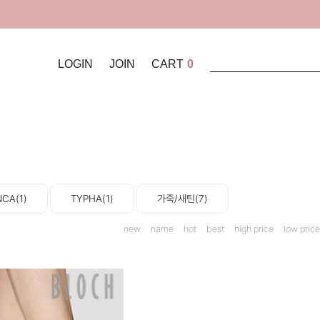
LOGIN
JOIN
CART
0
CA(1)
TYPHA(1)
가죽/새틴(7)
new
name
hot
best
high price
low price