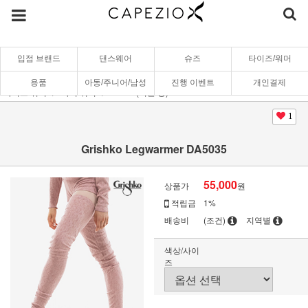
입점 브랜드
댄스웨어
슈즈
타이즈/워머
용품
아동/주니어/남성
진행 이벤트
개인결제
타이즈/워머
다리 워머
61cm~(미들/롱)
1
Grishko Legwarmer DA5035
55,000
상품가
원
적립금
1%
배송비
(조건)
지역별
색상/사이
즈