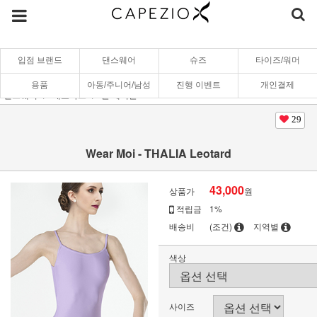
입점 브랜드
댄스웨어
슈즈
타이즈/워머
용품
아동/주니어/남성
진행 이벤트
개인결제
댄스웨어
레오타드
끈/케미솔
29
Wear Moi - THALIA Leotard
43,000
상품가
원
적립금
1%
배송비
(조건)
지역별
색상
사이즈